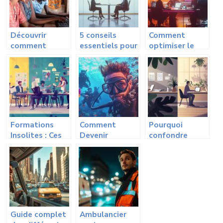
Découvrir
5 conseils
Comment
comment
essentiels pour
optimiser le
optimiser
se présenter en
recrutement et
l’utilisation
entretien
l’emploi en
d’un portail job
d’embauche
informatique ?
pour trouver
avec succès
des
opportunités à
Madagascar
Formations
Comment
Pourquoi
Insolites : Ces
Devenir
confondre
Compétences
Moniteur de
auto-emploi et
Surprenantes
Plongée : Les
entrepreneuriat
qui Allient
Différents
peut etre fatal
Performance et
Secteurs
pour votre
Éthique
d’Activité qui
business
Professionnelle
s’Offrent à
Vous
Guide complet
Ambulancier