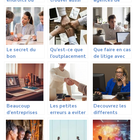
trouver du
vite du travail ?
personnel de
travail.
maison
Le secret du
Qu’est-ce que
Que faire en cas
bon
l’outplacement
de litige avec
développement
et quels sont
son employeur
d’une
ses avantages?
?
entreprise
Beaucoup
Les petites
Decouvrez les
d’entreprises
erreurs a eviter
differents
cherchent à
lors de
types de
externaliser
l’entretien
secretaires
leurs travails
d’embauche