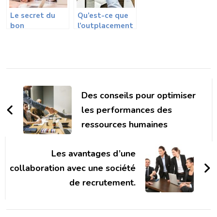
Le secret du
Qu’est-ce que
bon
l’outplacement
développement
et quels sont
d’une
ses avantages?
entreprise
Navigation
d'article
Des conseils pour optimiser
les performances des
ressources humaines
Les avantages d’une
collaboration avec une société
de recrutement.